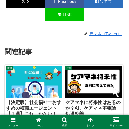
X
Facebook
はてブ
LINE
麦マネ（Twitter）
関連記事
仕事
仕事
【決定版】社会福祉士おす
ケアマネに将来性はあるの
すめの転職エージェント
か？AI、ケアマネ不要論、
【１選】これしかない！
処遇改善…
麦マネ（Twitter）
麦マネ（Twitter）
メニュー
ホーム
検索
トップ
サイドバー