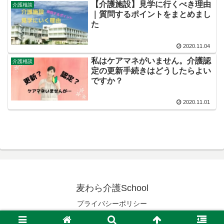
【介護施設】見学に行くべき理由
介護相談
｜質問するポイントをまとめまし
た
2020.11.04
私はケアマネがいません。介護認
介護相談
定の更新手続きはどうしたらよい
ですか？
2020.11.01
麦わら介護School
プライバシーポリシー
© 2019 麦わら介護School.