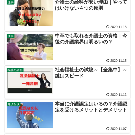
介護士の給料が安い理由｜やって
仕事
はいけない４つの原則
2020.11.18
中卒でも取れる介護士の資格｜今
仕事
後の介護業界は明るいの？
2020.11.15
社会福祉士の試験～【全集中】～
福祉の資格
鍵はスピード
2020.11.11
本当に介護認定はいるの？介護認
介護相談
定を受けるメリットとデメリット
2020.11.07