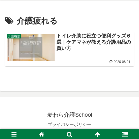
介護疲れる
トイレ介助に役立つ便利グッズ６
介護相談
選｜ケアマネが教える介護用品の
買い方
2020.08.21
麦わら介護School
プライバシーポリシー
© 2019 麦わら介護School.