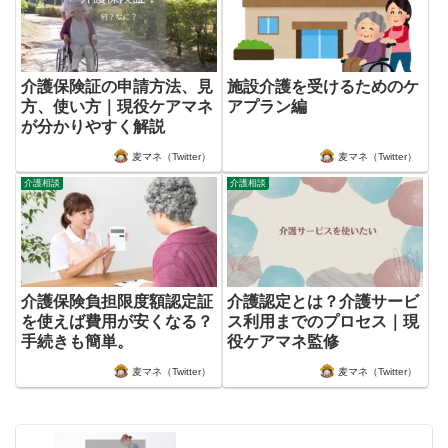
介護保険証の申請方法、見
施設介護を受けるためのケ
方、使い方｜現役ケアマネ
アプラン編
が分かりやすく解説
麦マネ（Twitter）
麦マネ（Twitter）
介護相談
介護相談
介護保険負担限度額認定証
介護認定とは？介護サービ
を使えば費用が安くなる？
ス利用までのプロセス｜現
手続きも簡単。
役ケアマネ監修
麦マネ（Twitter）
麦マネ（Twitter）