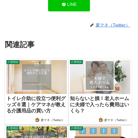
LINE
麦マネ（Twitter）
関連記事
介護相談
介護相談
トイレ介助に役立つ便利グ
知らないと損！老人ホーム
ッズ６選｜ケアマネが教え
に夫婦で入ったら費用はい
る介護用品の買い方
くら？
麦マネ（Twitter）
麦マネ（Twitter）
介護相談
介護相談