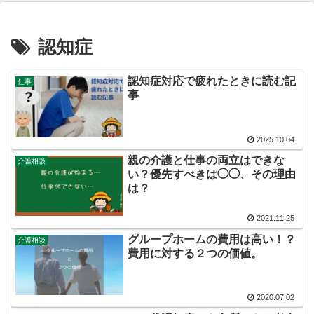
認知症
認知症対応で疲れたときに読む記
仕事
事
2025.10.04
親の介護と仕事の両立はできな
介護相談
い？優先すべきは◯◯、その理由
は？
2021.11.25
グループホームの費用は高い！？
介護相談
費用に対する２つの価値。
2020.07.02