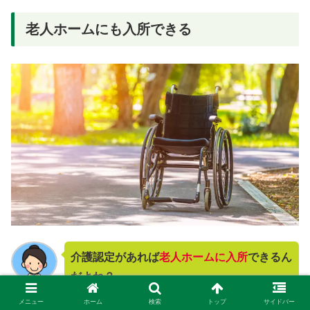
老人ホームにも入所できる
介護認定があれば
老人ホームに入所
できるん
だよね？
家族
メニュー
ホーム
検索
トップ
サイドバー