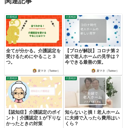
関連記事
介護相談
介護相談
全てが分かる。介護認定を
【プロが解説】コロナ第２
受けるためにやること３
波で老人ホームの見学は？
つ。
今できる最善の策。
麦マネ（Twitter）
麦マネ（Twitter）
介護相談
介護相談
【認知症】介護認定のポイ
知らないと損！老人ホーム
ント｜介護認定１が下りな
に夫婦で入ったら費用はい
かったときの対策
くら？