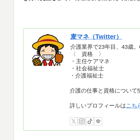
麦マネ（Twitter）
介護業界で23年目、43歳。O
〈 資格 〉
・主任ケアマネ
・社会福祉士
・介護福祉士
介護の仕事と資格について
詳しいプロフィールは
こち