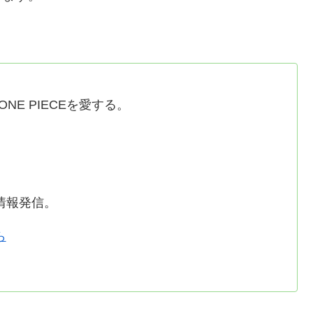
NE PIECEを愛する。
情報発信。
ら