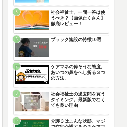
社会福祉士、一問一答は使
うべき？【画像たくさん】
徹底レビュー！
ブラック施設の特徴10選
ケアマネの偉そうな態度。
あいつの鼻をへし折る３つ
の方法。
社会福祉士の過去問を買う
タイミング。最新版でなく
ても良い理由
介護３はこんな状態。マジ
で在宅介護するの？ケアマ