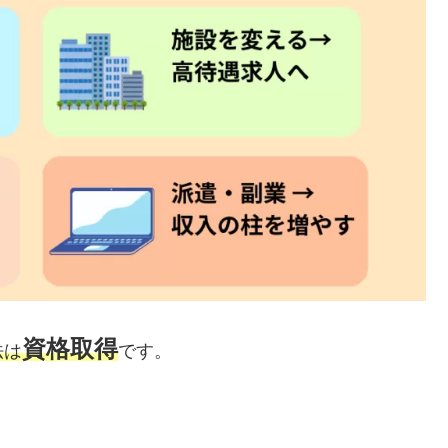
資格取得
法は
です。