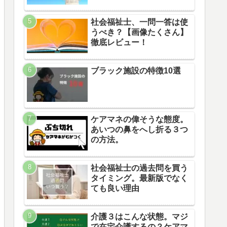
社会福祉士、一問一答は使
うべき？【画像たくさん】
徹底レビュー！
ブラック施設の特徴10選
ケアマネの偉そうな態度。
あいつの鼻をへし折る３つ
の方法。
社会福祉士の過去問を買う
タイミング。最新版でなく
ても良い理由
介護３はこんな状態。マジ
で在宅介護するの？ケアマ