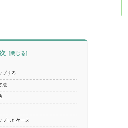
次
ップする
方法
法
ップしたケース