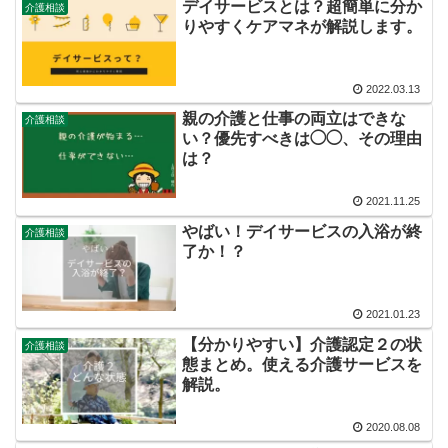
デイサービスとは？超簡単に分か
介護相談
りやすくケアマネが解説します。
2022.03.13
親の介護と仕事の両立はできな
介護相談
い？優先すべきは◯◯、その理由
は？
2021.11.25
やばい！デイサービスの入浴が終
介護相談
了か！？
2021.01.23
【分かりやすい】介護認定２の状
介護相談
態まとめ。使える介護サービスを
解説。
2020.08.08