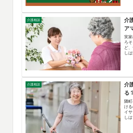
介
介護相談
ア
実家
ろそ
ど、
しは
介
介護相談
る
隣町
ける
イサ
しは