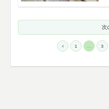
次
前
1
…
3
へ