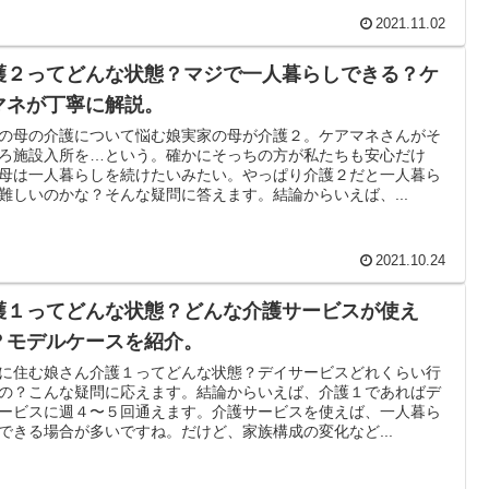
2021.11.02
護２ってどんな状態？マジで一人暮らしできる？ケ
マネが丁寧に解説。
の母の介護について悩む娘実家の母が介護２。ケアマネさんがそ
ろ施設入所を…という。確かにそっちの方が私たちも安心だけ
母は一人暮らしを続けたいみたい。やっぱり介護２だと一人暮ら
難しいのかな？そんな疑問に答えます。結論からいえば、...
2021.10.24
護１ってどんな状態？どんな介護サービスが使え
？モデルケースを紹介。
に住む娘さん介護１ってどんな状態？デイサービスどれくらい行
の？こんな疑問に応えます。結論からいえば、介護１であればデ
ービスに週４〜５回通えます。介護サービスを使えば、一人暮ら
できる場合が多いですね。だけど、家族構成の変化など...