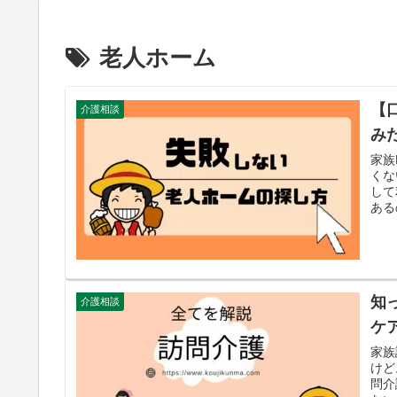
老人ホーム
【
介護相談
み
家族
くな
して
ある
知
介護相談
ケ
家族
けど
問介