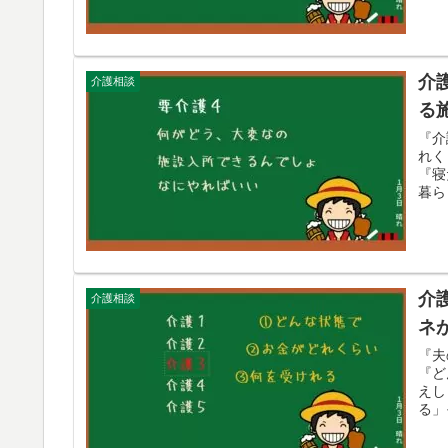
介
介護相談
る
『介
れく
『寝
暮ら
介
介護相談
ネ
『夫
『ど
えし
る」