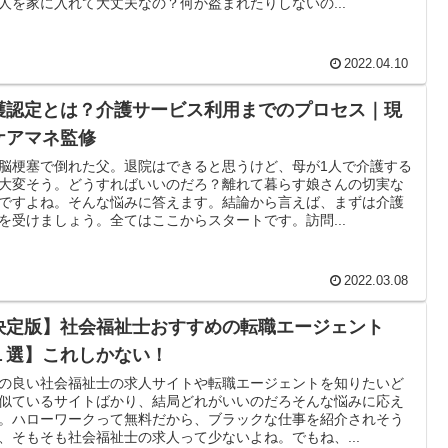
人を家に入れて大丈夫なの？何か盗まれたりしないの...
2022.04.10
護認定とは？介護サービス利用までのプロセス｜現
ケアマネ監修
脳梗塞で倒れた父。退院はできると思うけど、母が1人で介護する
大変そう。どうすればいいのだろ？離れて暮らす娘さんの切実な
ですよね。そんな悩みに答えます。結論から言えば、まずは介護
を受けましょう。全てはここからスタートです。訪問...
2022.03.08
決定版】社会福祉士おすすめの転職エージェント
１選】これしかない！
の良い社会福祉士の求人サイトや転職エージェントを知りたいど
似ているサイトばかり、結局どれがいいのだろそんな悩みに応え
。ハローワークって無料だから、ブラックな仕事を紹介されそう
、そもそも社会福祉士の求人って少ないよね。でもね、...