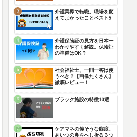
介護業界で転職。職場を変
えてよかったことベスト5
介護保険証の見方を日本一
わかりやすく解説。保険証
の準備はOK？
社会福祉士、一問一答は使
うべき？【画像たくさん】
徹底レビュー！
ブラック施設の特徴10選
ケアマネの偉そうな態度。
あいつの鼻をへし折る３つ