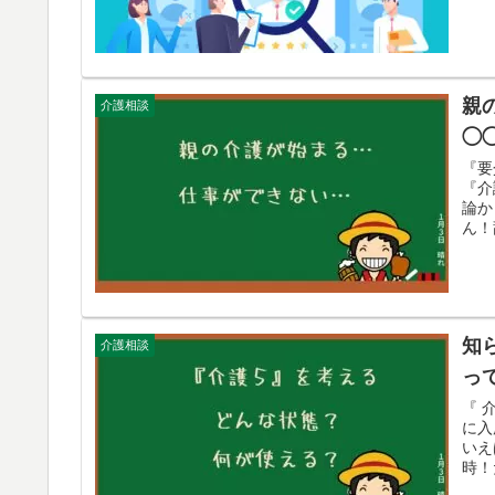
親
介護相談
◯
『要
『介
論か
ん！
知
介護相談
っ
『 
に入
いえ
時！