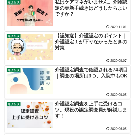
私はケアマネがいません。介護認
介護相談
定の更新手続きはどうしたらよい
ですか？
2020.11.01
【認知症】介護認定のポイント｜
介護相談
介護認定１が下りなかったときの
対策
2020.09.07
介護認定調査で確認される74項目
介護相談
｜調査の場所は3つ、入院中もOK
2020.09.05
介護認定調査を上手に受けるコ
介護相談
ツ。現役の認定調査員が解説しま
す！
2020.06.05